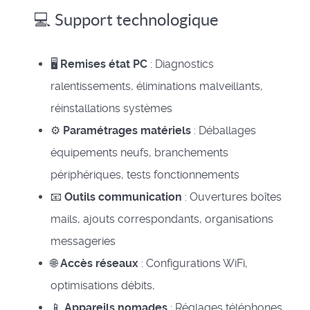
💻 Support technologique
🖥️
Remises état PC
: Diagnostics
ralentissements, éliminations malveillants,
réinstallations systèmes
⚙️
Paramétrages matériels
: Déballages
équipements neufs, branchements
périphériques, tests fonctionnements
📧
Outils communication
: Ouvertures boîtes
mails, ajouts correspondants, organisations
messageries
🌐
Accès réseaux
: Configurations WiFi,
optimisations débits,
📱
Appareils nomades
: Réglages téléphones