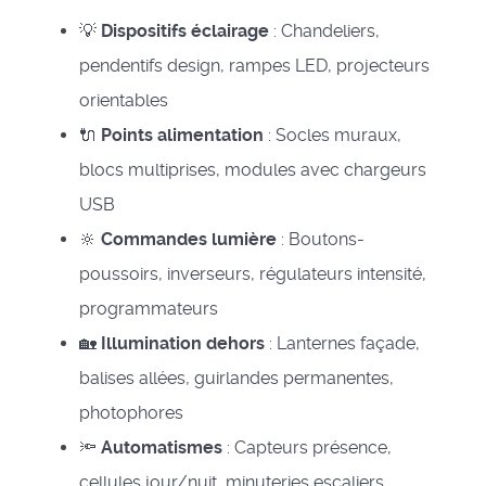
💡
Dispositifs éclairage
: Chandeliers,
pendentifs design, rampes LED, projecteurs
orientables
🔌
Points alimentation
: Socles muraux,
blocs multiprises, modules avec chargeurs
USB
🔆
Commandes lumière
: Boutons-
poussoirs, inverseurs, régulateurs intensité,
programmateurs
🏡
Illumination dehors
: Lanternes façade,
balises allées, guirlandes permanentes,
photophores
🔦
Automatismes
: Capteurs présence,
cellules jour/nuit, minuteries escaliers