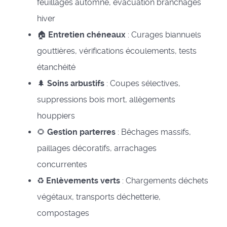
feuillages automne, évacuation branchages
hiver
🏠
Entretien chéneaux
: Curages biannuels
gouttières, vérifications écoulements, tests
étanchéité
🌲
Soins arbustifs
: Coupes sélectives,
suppressions bois mort, allègements
houppiers
🌻
Gestion parterres
: Bêchages massifs,
paillages décoratifs, arrachages
concurrentes
♻️
Enlèvements verts
: Chargements déchets
végétaux, transports déchetterie,
compostages