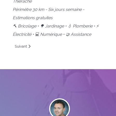
Thiérache
Périmètre 30 km - Six jours semaine -
Estimations gratuites
🔨 Bricolage • 🌳 Jardinage • 💧 Plomberie • ⚡
Électricité • 💻 Numérique • 🤝 Assistance
Article suivant : Prestataire de services à Bucilly
Suivant