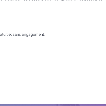
ratuit et sans engagement.
ehies
ices en Thiérache