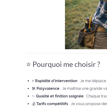
⭐ Pourquoi me choisir ?
⚡
Rapidité d'intervention
: Je me déplace 
🛠️
Polyvalence
: Je maîtrise une grande v
✨
Qualité et finition soignée
: Chaque trav
💰
Tarifs compétitifs
: Je vous propose des t