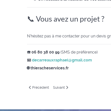
📞 Vous avez un projet ?
N'hésitez pas à me contacter pour un devis g
☎️ 06 80 38 00 99
(SMS de préférence)
📧
decarreauxraphael@gmail.com
🌐 thieracheservices.fr
Article précédent : Prestataire de services à Wign
Article suivant : Prestataire de serv
Précédent
Suivant