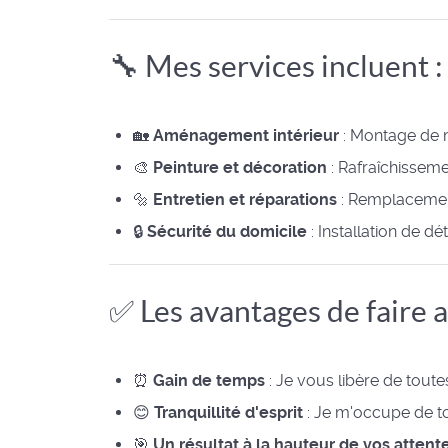
🔧 Mes services incluent :
🏡
Aménagement intérieur
: Montage de me
🎨
Peinture et décoration
: Rafraîchisseme
🔩
Entretien et réparations
: Remplacement
🔒
Sécurité du domicile
: Installation de d
✅ Les avantages de faire a
⏰
Gain de temps
: Je vous libère de toute
😊
Tranquillité d'esprit
: Je m'occupe de to
🎯
Un résultat à la hauteur de vos attent