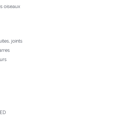
is oiseaux
tes, joints
arres
eurs
LED