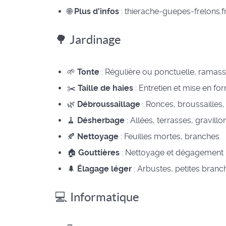
🌐
Plus d'infos
: thierache-guepes-frelons.f
🌳 Jardinage
🌱
Tonte
: Régulière ou ponctuelle, ramass
✂️
Taille de haies
: Entretien et mise en fo
🌿
Débroussaillage
: Ronces, broussailles, 
🧹
Désherbage
: Allées, terrasses, gravillo
🍂
Nettoyage
: Feuilles mortes, branches
🏠
Gouttières
: Nettoyage et dégagement
🌲
Élagage léger
: Arbustes, petites branc
💻 Informatique