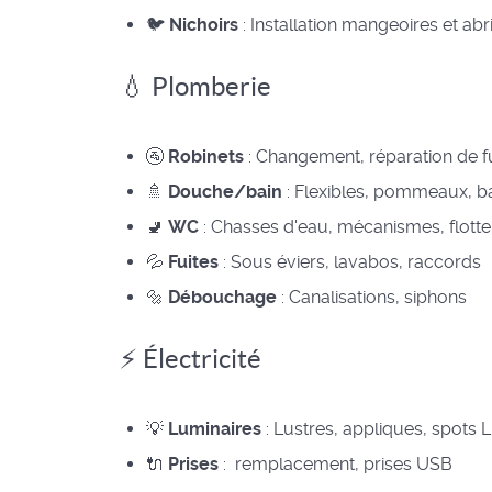
🐦
Nichoirs
: Installation mangeoires et abr
💧 Plomberie
🚰
Robinets
: Changement, réparation de fui
🚿
Douche/bain
: Flexibles, pommeaux, b
🚽
WC
: Chasses d'eau, mécanismes, flott
💦
Fuites
: Sous éviers, lavabos, raccords
🔩
Débouchage
: Canalisations, siphons
⚡ Électricité
💡
Luminaires
: Lustres, appliques, spots 
🔌
Prises
: remplacement, prises USB