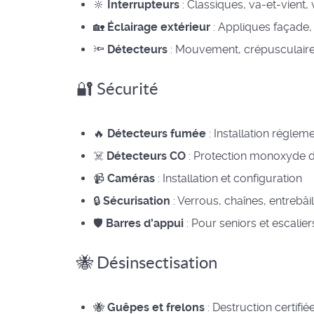
🔆
Interrupteurs
: Classiques, va-et-vient, 
🏡
Éclairage extérieur
: Appliques façade,
🔦
Détecteurs
: Mouvement, crépusculair
🔐 Sécurité
🔥
Détecteurs fumée
: Installation réglem
☠️
Détecteurs CO
: Protection monoxyde 
📹
Caméras
: Installation et configuration
🔒
Sécurisation
: Verrous, chaînes, entrebâi
🛡️
Barres d'appui
: Pour seniors et escalier
🐝 Désinsectisation
🐝
Guêpes et frelons
: Destruction certifié