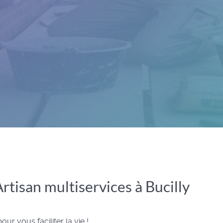
rtisan multiservices à Bucilly
ur vous faciliter la vie !