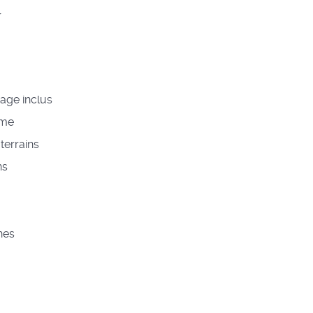
r
age inclus
rme
terrains
ns
hes