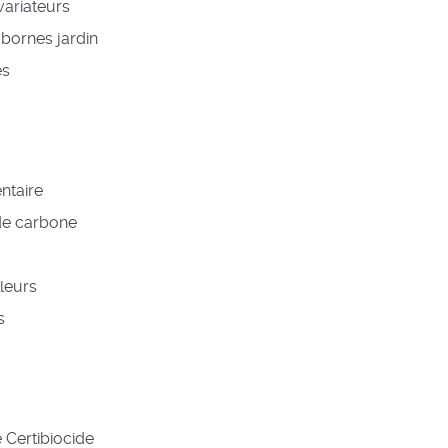
variateurs
 bornes jardin
es
entaire
de carbone
lleurs
s
e Certibiocide