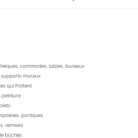
iothèques, commodes, tables, bureaux
s, supports muraux
es qui frottent
 peinture
olets
mpolines, portiques
s, remises
de bûches