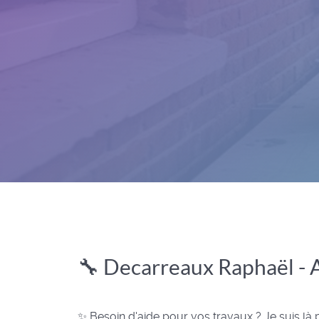
🔧 Decarreaux Raphaël - A
✨ Besoin d'aide pour vos travaux ? Je suis là po