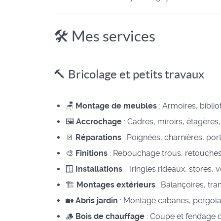
🛠️ Mes services
🔨 Bricolage et petits travaux
🪑
Montage de meubles
: Armoires, bibl
🖼️
Accrochage
: Cadres, miroirs, étagère
🚪
Réparations
: Poignées, charnières, port
🎨
Finitions
: Rebouchage trous, retouches
🪟
Installations
: Tringles rideaux, stores, v
🏗️
Montages extérieurs
: Balançoires, tra
🏡
Abris jardin
: Montage cabanes, pergola
🪵
Bois de chauffage
: Coupe et fendage 