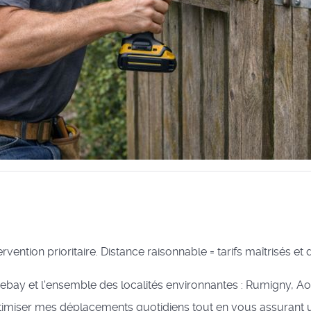
ention prioritaire. Distance raisonnable = tarifs maîtrisés et d
bay et l'ensemble des localités environnantes : Rumigny, Aous
optimiser mes déplacements quotidiens tout en vous assurant