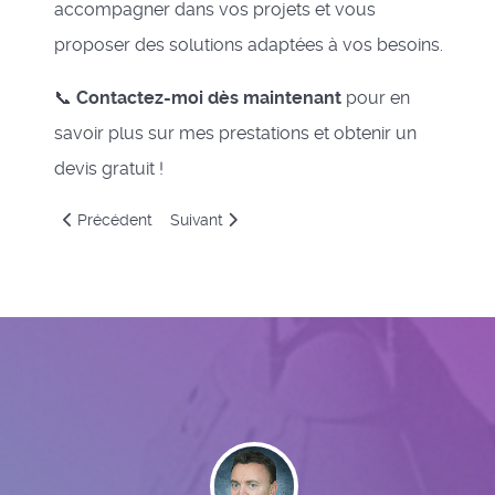
accompagner dans vos projets et vous
proposer des solutions adaptées à vos besoins.
📞
Contactez-moi dès maintenant
pour en
savoir plus sur mes prestations et obtenir un
devis gratuit !
Article précédent : Prestataire de services à Mondrepuis
Article suivant : Prestataire de services à Or
Précédent
Suivant