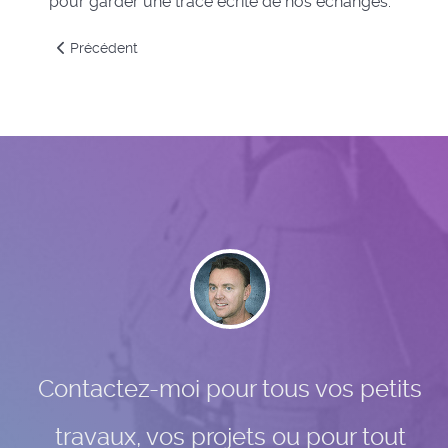
pour garder une trace écrite de nos échanges.
Article précédent : Prestataire de services à Origny-en-Thi
Précédent
Contactez-moi pour tous vos petits
travaux, vos projets ou pour tout