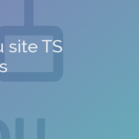
u site TS
s