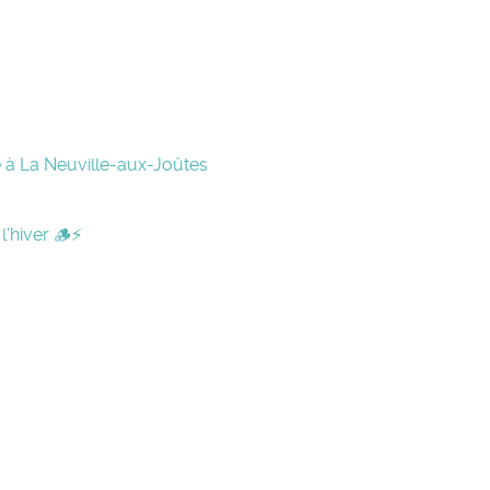
e à La Neuville-aux-Joûtes
l'hiver 🪵⚡